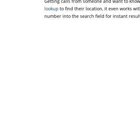
Getting calls from someone and want to know 
lookup
to find their location, it even works wi
number into the search field for instant resul