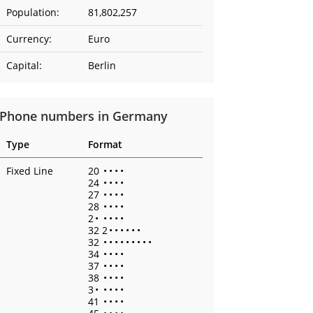
Population:
81,802,257
Currency:
Euro
Capital:
Berlin
Phone numbers in Germany
Type
Format
Fixed Line
20
•
•
•
•
24
•
•
•
•
27
•
•
•
•
28
•
•
•
•
2
•
•
•
•
•
32 2
•
•
•
•
•
•
32
•
•
•
•
•
•
•
•
•
34
•
•
•
•
37
•
•
•
•
38
•
•
•
•
3
•
•
•
•
•
41
•
•
•
•