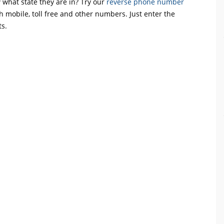
what state they are in? Try our
reverse phone number
th mobile, toll free and other numbers. Just enter the
ts.