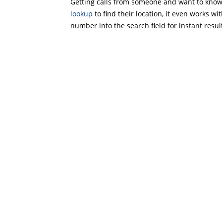
Getting calls from someone and want to know 
lookup
to find their location, it even works wi
number into the search field for instant resul