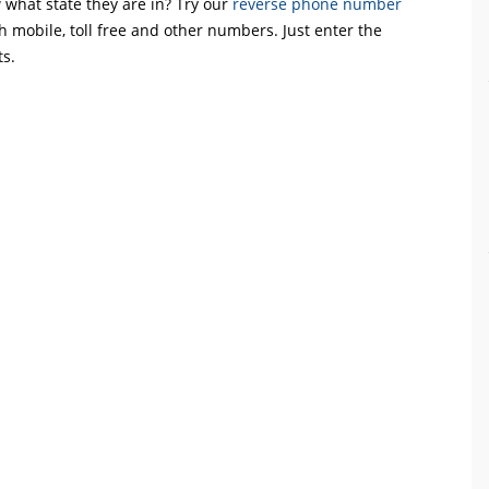
what state they are in? Try our
reverse phone number
th mobile, toll free and other numbers. Just enter the
ts.