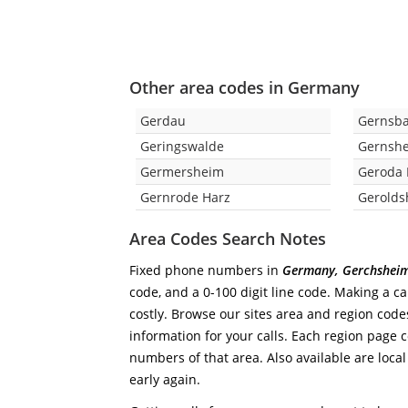
Other area codes in Germany
Gerdau
Gernsb
Geringswalde
Gernsh
Germersheim
Geroda 
Gernrode Harz
Gerolds
Area Codes Search Notes
Fixed phone numbers in
Germany, Gerchshei
code, and a 0-100 digit line code. Making a ca
costly. Browse our sites area and region code
information for your calls. Each region page co
numbers of that area. Also available are local
early again.