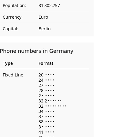
Population:
81,802,257
Currency:
Euro
Capital:
Berlin
Phone numbers in Germany
Type
Format
Fixed Line
20
•
•
•
•
24
•
•
•
•
27
•
•
•
•
28
•
•
•
•
2
•
•
•
•
•
32 2
•
•
•
•
•
•
32
•
•
•
•
•
•
•
•
•
34
•
•
•
•
37
•
•
•
•
38
•
•
•
•
3
•
•
•
•
•
41
•
•
•
•