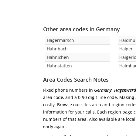
Other area codes in Germany
Hagermarsch
Haidmu
Hahnbach
Haiger
Hahnichen
Haigerl
Hahnstatten
Haimha
Area Codes Search Notes
Fixed phone numbers in
Germany, Hagenwerd
area code, and a 0-90 digit line code. Making 
costly. Browse our sites area and region code
information for your calls. Each region page co
numbers of that area. Also available are local
early again.