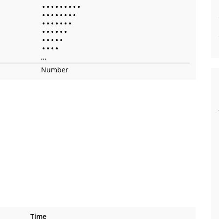
•
•
•
•
•
•
•
•
•
•
•
•
•
•
•
•
•
•
•
•
•
•
•
•
•
•
•
•
•
•
•
•
•
•
•
•
•
•
•
...
Number
Time