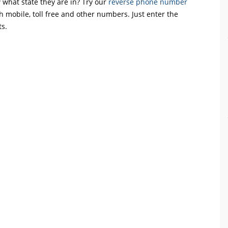
what state they are in? Try our
reverse phone number
th mobile, toll free and other numbers. Just enter the
ts.