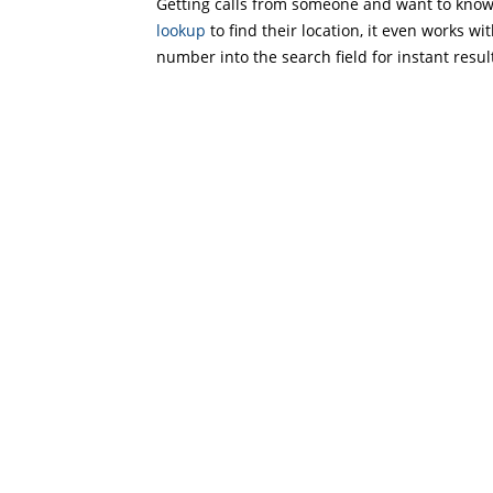
Getting calls from someone and want to know 
lookup
to find their location, it even works wi
number into the search field for instant resul