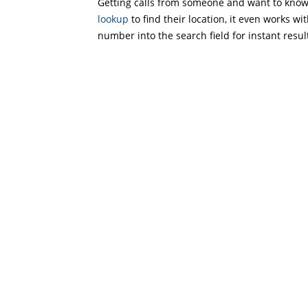
Getting calls from someone and want to know 
lookup
to find their location, it even works wi
number into the search field for instant resul