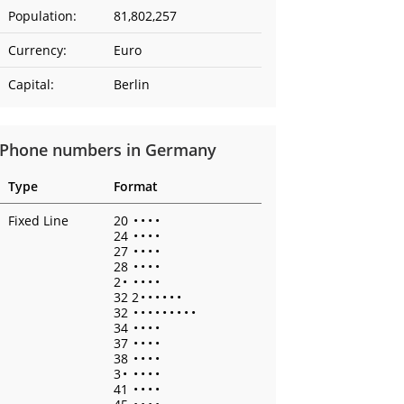
Population:
81,802,257
Currency:
Euro
Capital:
Berlin
Phone numbers in Germany
Type
Format
Fixed Line
20
•
•
•
•
24
•
•
•
•
27
•
•
•
•
28
•
•
•
•
2
•
•
•
•
•
32 2
•
•
•
•
•
•
32
•
•
•
•
•
•
•
•
•
34
•
•
•
•
37
•
•
•
•
38
•
•
•
•
3
•
•
•
•
•
41
•
•
•
•