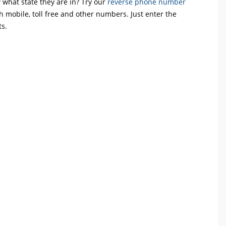
what state they are in? Try our
reverse phone number
th mobile, toll free and other numbers. Just enter the
ts.