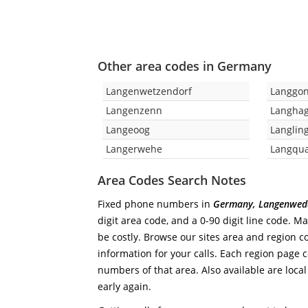
Other area codes in Germany
Langenwetzendorf
Langgon
Langenzenn
Langhag
Langeoog
Langlin
Langerwehe
Langqu
Area Codes Search Notes
Fixed phone numbers in
Germany, Langenwed
digit area code, and a 0-90 digit line code. M
be costly. Browse our sites area and region c
information for your calls. Each region page co
numbers of that area. Also available are local
early again.