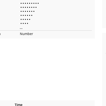
•
•
•
•
•
•
•
•
•
•
•
•
•
•
•
•
•
•
•
•
•
•
•
•
•
•
•
•
•
•
•
•
•
•
•
•
•
•
•
...
n
Number
Time