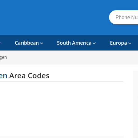
Caribbean
South America
Europa
gen
en
Area Codes