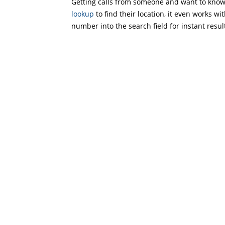
Getting calls from someone and want to know 
lookup
to find their location, it even works wi
number into the search field for instant resul