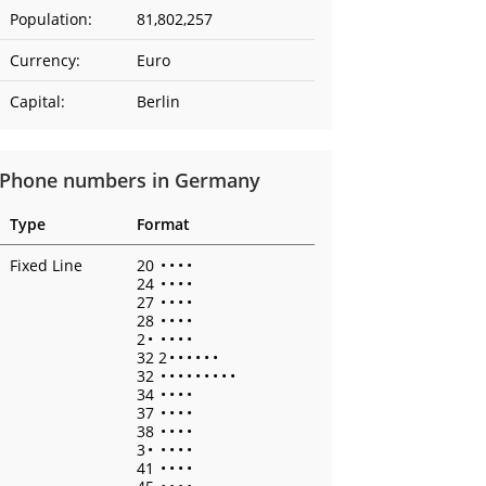
Population:
81,802,257
Currency:
Euro
Capital:
Berlin
Phone numbers in Germany
Type
Format
Fixed Line
20
•
•
•
•
24
•
•
•
•
27
•
•
•
•
28
•
•
•
•
2
•
•
•
•
•
32 2
•
•
•
•
•
•
32
•
•
•
•
•
•
•
•
•
34
•
•
•
•
37
•
•
•
•
38
•
•
•
•
3
•
•
•
•
•
41
•
•
•
•