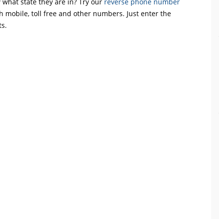
what state they are in? Try our
reverse phone number
th mobile, toll free and other numbers. Just enter the
ts.