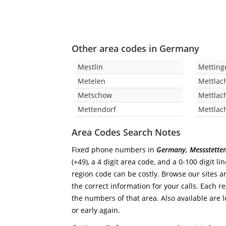
Other area codes in Germany
Mestlin
Metting
Metelen
Mettlac
Metschow
Mettlac
Mettendorf
Mettlac
Area Codes Search Notes
Fixed phone numbers in
Germany, Messstette
(+49), a 4 digit area code, and a 0-100 digit l
region code can be costly. Browse our sites a
the correct information for your calls. Each re
the numbers of that area. Also available are l
or early again.