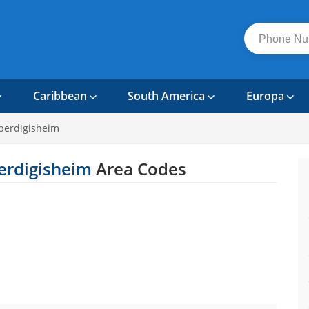
Caribbean
South America
Europa
berdigisheim
erdigisheim
Area Codes