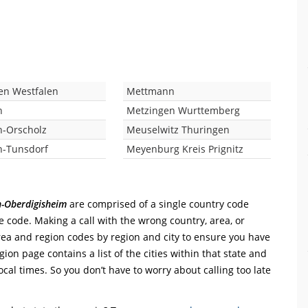
en Westfalen
Mettmann
h
Metzingen Wurttemberg
h-Orscholz
Meuselwitz Thuringen
h-Tunsdorf
Meyenburg Kreis Prignitz
n-Oberdigisheim
are comprised of a single country code
ine code. Making a call with the wrong country, area, or
rea and region codes by region and city to ensure you have
gion page contains a list of the cities within that state and
ocal times. So you don’t have to worry about calling too late