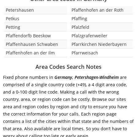
Petershausen
Pfaffenhofen an der Roth
Petkus
Pfaffing
Petting
Pfalzfeld
Pfaffendorfb Beeskow
Pfalzgrafenweiler
Pfaffenhausen Schwaben
Pfarrkirchen Niederbayern
Pfaffenhofen an der Ilm
Pfarrweisach
Area Codes Search Notes
Fixed phone numbers in
Germany, Petershagen-Windheim
are
comprised of a single country code (+49), a 4 digit area code,
and a 0-100 digit line code. Making a call with the wrong
country, area, or region code can be costly. Browse our sites
area and region codes by region and city to ensure you have
the correct information for your calls. Each region page
contains a list of the cities within that state and the numbers of
that area. Also available are local times. So you don’t have to
worry about calling too late or early again.