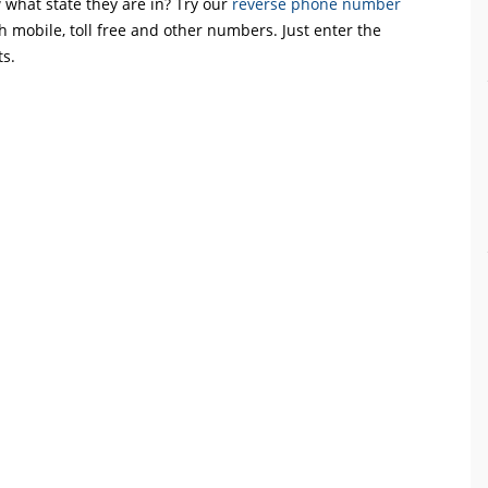
what state they are in? Try our
reverse phone number
th mobile, toll free and other numbers. Just enter the
ts.