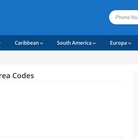
Caribbean
South America
Europa
rea Codes