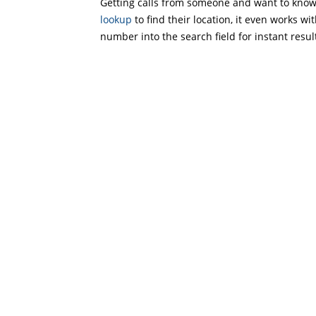
Getting calls from someone and want to know 
lookup
to find their location, it even works wi
number into the search field for instant resul