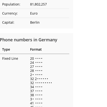
Population:
81,802,257
Currency:
Euro
Capital:
Berlin
Phone numbers in Germany
Type
Format
Fixed Line
20
•
•
•
•
24
•
•
•
•
27
•
•
•
•
28
•
•
•
•
2
•
•
•
•
•
32 2
•
•
•
•
•
•
32
•
•
•
•
•
•
•
•
•
34
•
•
•
•
37
•
•
•
•
38
•
•
•
•
3
•
•
•
•
•
41
•
•
•
•