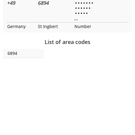
+49
6894
•
•
•
•
•
•
•
•
•
•
•
•
•
•
•
•
•
•
...
Germany
St Ingbert
Number
List of area codes
6894