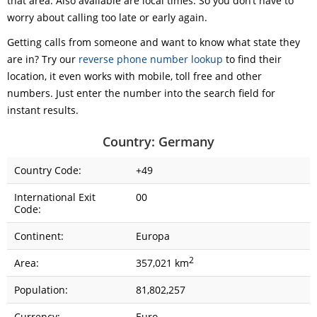
that area. Also available are local times. So you don’t have to
worry about calling too late or early again.
Getting calls from someone and want to know what state they
are in? Try our
reverse phone number lookup
to find their
location, it even works with mobile, toll free and other
numbers. Just enter the number into the search field for
instant results.
Country: Germany
Country Code:
+49
International Exit
00
Code:
Continent:
Europa
2
Area:
357,021 km
Population:
81,802,257
Currency:
Euro