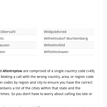
-Obersuhl
Wildpoldsried
els
Wilhelmsdorf Wurttemberg
hausen
Wilhelmsfeld
cken
Wilhelmshaven
i Altentreptow
are comprised of a single country code (+49),
e. Making a call with the wrong country, area, or region code
on codes by region and city to ensure you have the correct
ntains a list of the cities within that state and the
 times. So you don’t have to worry about calling too late or