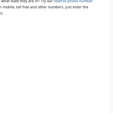
what state they are in? Try our
reverse phone number
th mobile, toll free and other numbers. Just enter the
ts.