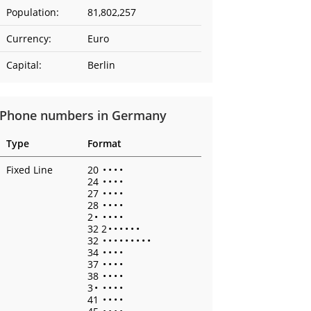
Population:
81,802,257
Currency:
Euro
Capital:
Berlin
Phone numbers in Germany
Type
Format
Fixed Line
20
•
•
•
•
24
•
•
•
•
27
•
•
•
•
28
•
•
•
•
2
•
•
•
•
•
32 2
•
•
•
•
•
•
32
•
•
•
•
•
•
•
•
•
34
•
•
•
•
37
•
•
•
•
38
•
•
•
•
3
•
•
•
•
•
41
•
•
•
•