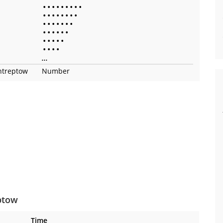
•
•
•
•
•
•
•
•
•
•
•
•
•
•
•
•
•
•
•
•
•
•
•
•
•
•
•
•
•
•
•
•
•
•
•
•
•
•
•
...
ntreptow
Number
eptow
Time