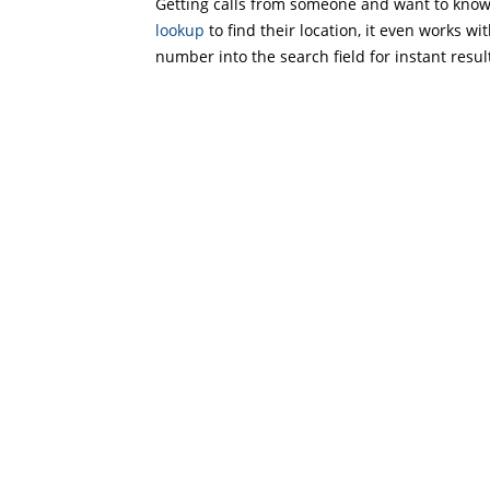
Getting calls from someone and want to know 
lookup
to find their location, it even works wi
number into the search field for instant resul