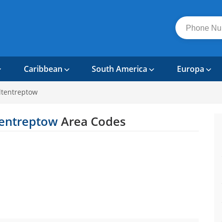
Caribbean
South America
Europa
ltentreptow
tentreptow
Area Codes