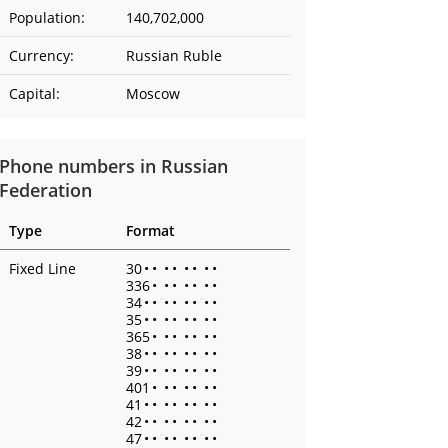
Population:
140,702,000
Currency:
Russian Ruble
Capital:
Moscow
Phone numbers in Russian
Federation
Type
Format
Fixed Line
30
•
•
•
•
•
•
•
•
336
•
•
•
•
•
•
•
34
•
•
•
•
•
•
•
•
35
•
•
•
•
•
•
•
•
365
•
•
•
•
•
•
•
38
•
•
•
•
•
•
•
•
39
•
•
•
•
•
•
•
•
401
•
•
•
•
•
•
•
41
•
•
•
•
•
•
•
•
42
•
•
•
•
•
•
•
•
47
•
•
•
•
•
•
•
•