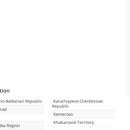
tion
no-Balkarian Republic
Karachayevo-Cherkessian
Republic
grad
Kemerovo
Khabarovsk Territory
ka Region