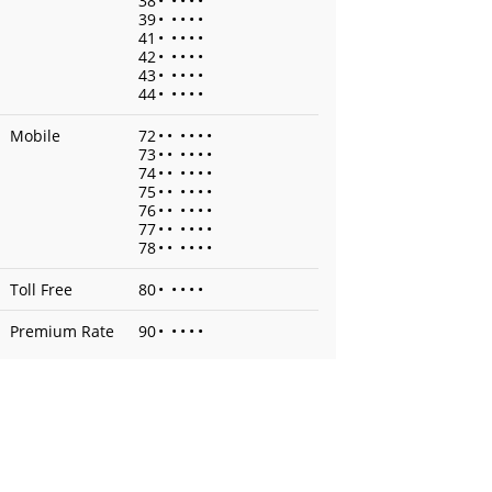
38
•
•
•
•
•
39
•
•
•
•
•
41
•
•
•
•
•
42
•
•
•
•
•
43
•
•
•
•
•
44
•
•
•
•
•
Mobile
72
•
•
•
•
•
•
73
•
•
•
•
•
•
74
•
•
•
•
•
•
75
•
•
•
•
•
•
76
•
•
•
•
•
•
77
•
•
•
•
•
•
78
•
•
•
•
•
•
Toll Free
80
•
•
•
•
•
Premium Rate
90
•
•
•
•
•