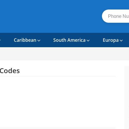
Caribbean
South America
Europa
 Codes