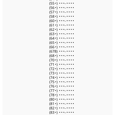
(55
•
)
•
•
•
-
•
•
•
•
(56
•
)
•
•
•
-
•
•
•
•
(57
•
)
•
•
•
-
•
•
•
•
(58
•
)
•
•
•
-
•
•
•
•
(60
•
)
•
•
•
-
•
•
•
•
(61
•
)
•
•
•
-
•
•
•
•
(62
•
)
•
•
•
-
•
•
•
•
(63
•
)
•
•
•
-
•
•
•
•
(64
•
)
•
•
•
-
•
•
•
•
(65
•
)
•
•
•
-
•
•
•
•
(66
•
)
•
•
•
-
•
•
•
•
(678)
•
•
•
-
•
•
•
•
(68
•
)
•
•
•
-
•
•
•
•
(70
•
)
•
•
•
-
•
•
•
•
(71
•
)
•
•
•
-
•
•
•
•
(72
•
)
•
•
•
-
•
•
•
•
(73
•
)
•
•
•
-
•
•
•
•
(74
•
)
•
•
•
-
•
•
•
•
(75
•
)
•
•
•
-
•
•
•
•
(76
•
)
•
•
•
-
•
•
•
•
(77
•
)
•
•
•
-
•
•
•
•
(78
•
)
•
•
•
-
•
•
•
•
(80
•
)
•
•
•
-
•
•
•
•
(81
•
)
•
•
•
-
•
•
•
•
(82
•
)
•
•
•
-
•
•
•
•
(83
•
)
•
•
•
-
•
•
•
•