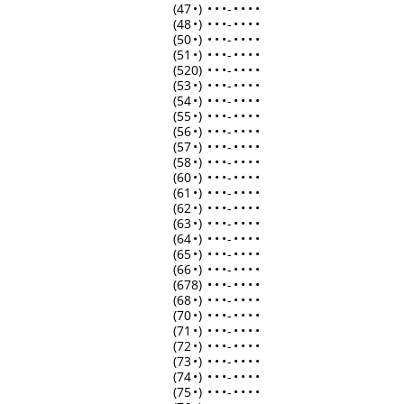
(47
•
)
•
•
•
-
•
•
•
•
(48
•
)
•
•
•
-
•
•
•
•
(50
•
)
•
•
•
-
•
•
•
•
(51
•
)
•
•
•
-
•
•
•
•
(520)
•
•
•
-
•
•
•
•
(53
•
)
•
•
•
-
•
•
•
•
(54
•
)
•
•
•
-
•
•
•
•
(55
•
)
•
•
•
-
•
•
•
•
(56
•
)
•
•
•
-
•
•
•
•
(57
•
)
•
•
•
-
•
•
•
•
(58
•
)
•
•
•
-
•
•
•
•
(60
•
)
•
•
•
-
•
•
•
•
(61
•
)
•
•
•
-
•
•
•
•
(62
•
)
•
•
•
-
•
•
•
•
(63
•
)
•
•
•
-
•
•
•
•
(64
•
)
•
•
•
-
•
•
•
•
(65
•
)
•
•
•
-
•
•
•
•
(66
•
)
•
•
•
-
•
•
•
•
(678)
•
•
•
-
•
•
•
•
(68
•
)
•
•
•
-
•
•
•
•
(70
•
)
•
•
•
-
•
•
•
•
(71
•
)
•
•
•
-
•
•
•
•
(72
•
)
•
•
•
-
•
•
•
•
(73
•
)
•
•
•
-
•
•
•
•
(74
•
)
•
•
•
-
•
•
•
•
(75
•
)
•
•
•
-
•
•
•
•