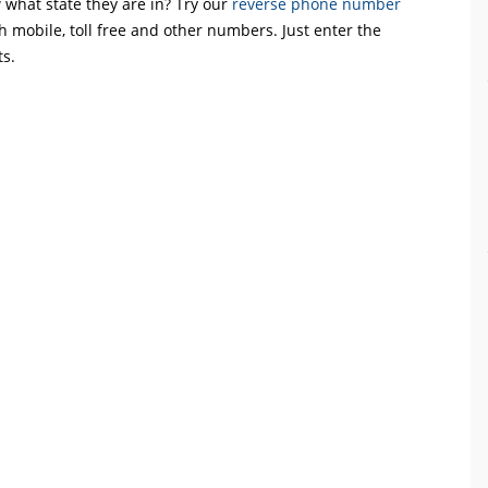
what state they are in? Try our
reverse phone number
th mobile, toll free and other numbers. Just enter the
ts.