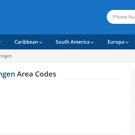
Caribbean
South America
Europa
ringen
ngen
Area Codes