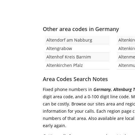
Other area codes in Germany
Altendorf am Nabburg
Altenki
Altengrabow
Altenki
Altenhof Kreis Barnim
Altenm
Altenkirchen Pfalz
Altenm
Area Codes Search Notes
Fixed phone numbers in
Germany, Altenburg 
digit area code, and a 0-100 digit line code. 
can be costly. Browse our sites area and regi
information for your calls. Each region page co
numbers of that area. Also available are local
early again.