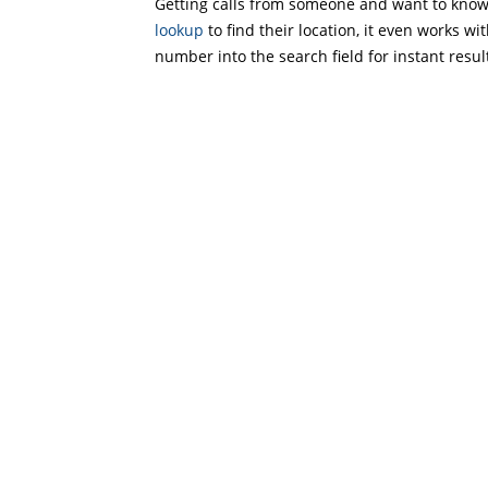
Getting calls from someone and want to know 
lookup
to find their location, it even works wi
number into the search field for instant resul