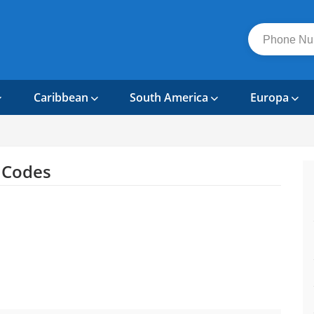
Caribbean
South America
Europa
 Codes