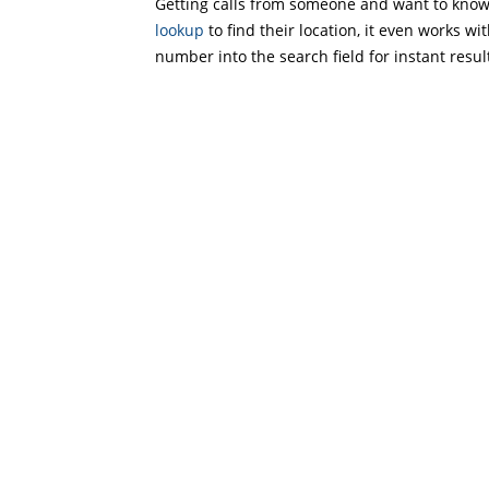
Getting calls from someone and want to know 
lookup
to find their location, it even works wi
number into the search field for instant resul