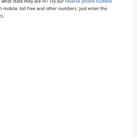
what state they are in? Try our
reverse phone number
th mobile, toll free and other numbers. Just enter the
ts.