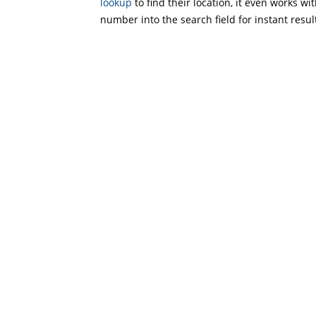
lookup
to find their location, it even works wi
number into the search field for instant resul