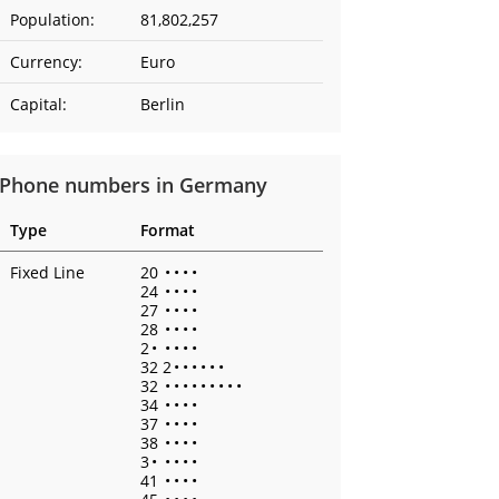
Population:
81,802,257
Currency:
Euro
Capital:
Berlin
Phone numbers in Germany
Type
Format
Fixed Line
20
•
•
•
•
24
•
•
•
•
27
•
•
•
•
28
•
•
•
•
2
•
•
•
•
•
32 2
•
•
•
•
•
•
32
•
•
•
•
•
•
•
•
•
34
•
•
•
•
37
•
•
•
•
38
•
•
•
•
3
•
•
•
•
•
41
•
•
•
•