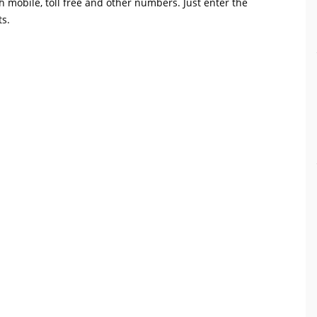
th mobile, toll free and other numbers. Just enter the
ts.