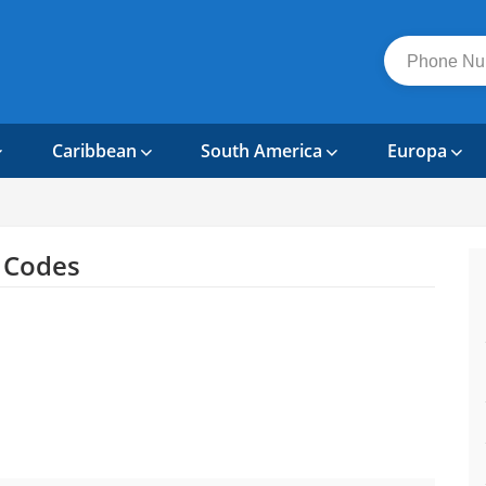
Caribbean
South America
Europa
 Codes