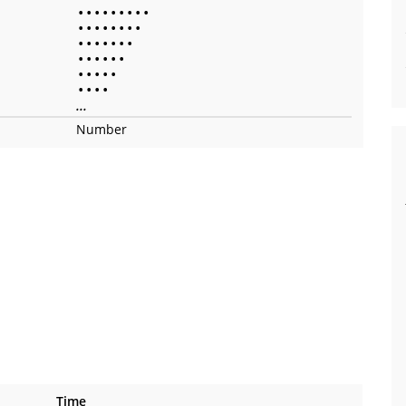
•
•
•
•
•
•
•
•
•
•
•
•
•
•
•
•
•
•
•
•
•
•
•
•
•
•
•
•
•
•
•
•
•
•
•
•
•
•
•
...
Number
Time