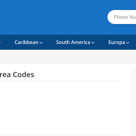
Caribbean
South America
Europa
rea Codes