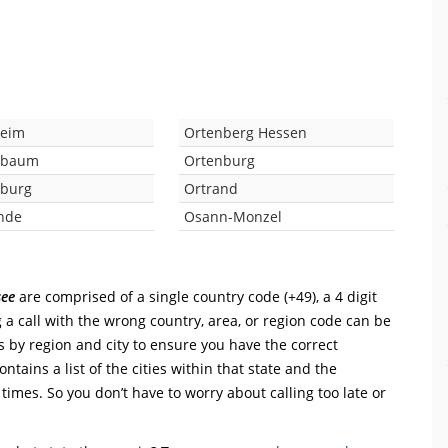
eim
Ortenberg Hessen
nbaum
Ortenburg
nburg
Ortrand
nde
Osann-Monzel
see
are comprised of a single country code (+49), a 4 digit
 a call with the wrong country, area, or region code can be
s by region and city to ensure you have the correct
ntains a list of the cities within that state and the
 times. So you don’t have to worry about calling too late or