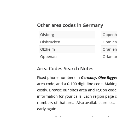
Other area codes in Germany
Olsberg
Oppenh
Olsbrucken
Oranie
Olzheim
Oranie
Oppenau
Orlamu
Area Codes Search Notes
Fixed phone numbers in
Germany, Olpe Bigge
area code, and a 0-100 digit line code. Making
costly. Browse our sites area and region code
information for your calls. Each region page co
numbers of that area. Also available are local
early again.