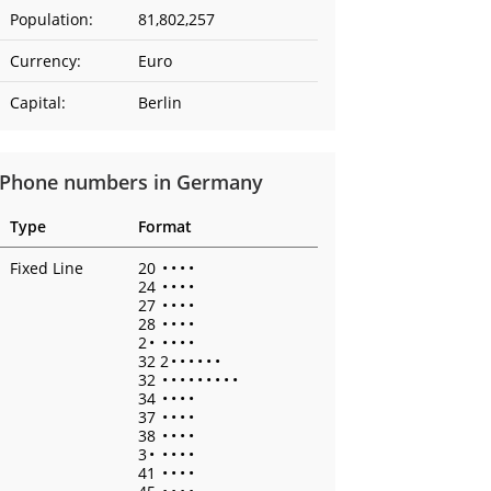
Population:
81,802,257
Currency:
Euro
Capital:
Berlin
Phone numbers in Germany
Type
Format
Fixed Line
20
•
•
•
•
24
•
•
•
•
27
•
•
•
•
28
•
•
•
•
2
•
•
•
•
•
32 2
•
•
•
•
•
•
32
•
•
•
•
•
•
•
•
•
34
•
•
•
•
37
•
•
•
•
38
•
•
•
•
3
•
•
•
•
•
41
•
•
•
•