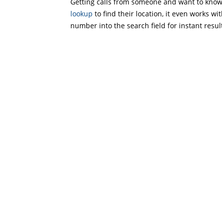
Getting calls from someone and want to know 
lookup
to find their location, it even works wi
number into the search field for instant resul