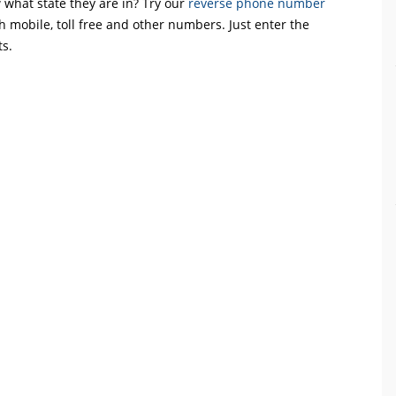
what state they are in? Try our
reverse phone number
th mobile, toll free and other numbers. Just enter the
ts.