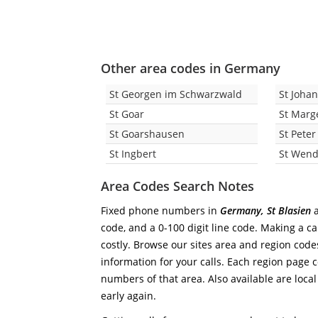
Other area codes in Germany
St Georgen im Schwarzwald
St Joha
St Goar
St Marg
St Goarshausen
St Pete
St Ingbert
St Wend
Area Codes Search Notes
Fixed phone numbers in
Germany, St Blasien
a
code, and a 0-100 digit line code. Making a ca
costly. Browse our sites area and region code
information for your calls. Each region page co
numbers of that area. Also available are local
early again.