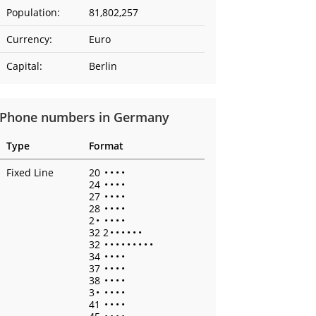
Population:
81,802,257
Currency:
Euro
Capital:
Berlin
Phone numbers in Germany
Type
Format
Fixed Line
20
•
•
•
•
24
•
•
•
•
27
•
•
•
•
28
•
•
•
•
2
•
•
•
•
•
32 2
•
•
•
•
•
•
32
•
•
•
•
•
•
•
•
•
34
•
•
•
•
37
•
•
•
•
38
•
•
•
•
3
•
•
•
•
•
41
•
•
•
•