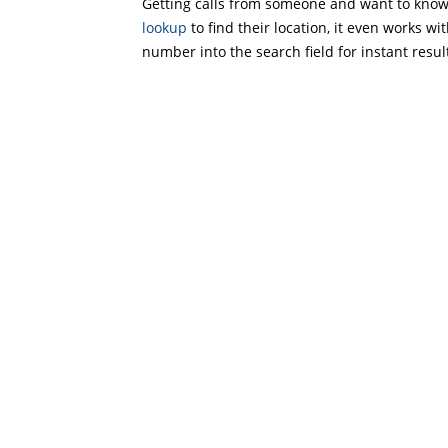
Getting calls from someone and want to know 
lookup
to find their location, it even works wi
number into the search field for instant resul