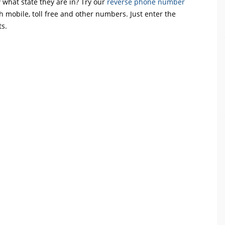
what state they are in? Try our
reverse phone number
th mobile, toll free and other numbers. Just enter the
ts.