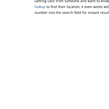
Getting calls from someone and want to know 
lookup
to find their location, it even works wi
number into the search field for instant resul