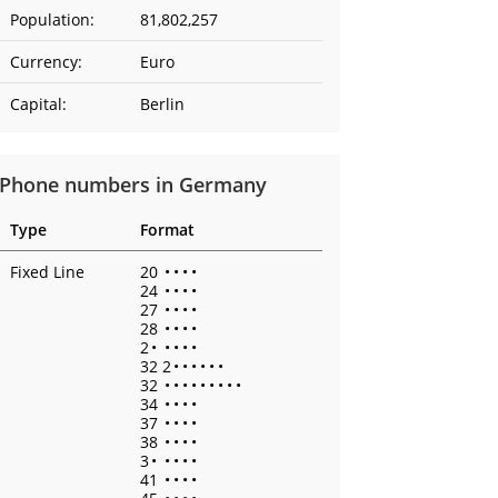
Population:
81,802,257
Currency:
Euro
Capital:
Berlin
Phone numbers in Germany
Type
Format
Fixed Line
20
•
•
•
•
24
•
•
•
•
27
•
•
•
•
28
•
•
•
•
2
•
•
•
•
•
32 2
•
•
•
•
•
•
32
•
•
•
•
•
•
•
•
•
34
•
•
•
•
37
•
•
•
•
38
•
•
•
•
3
•
•
•
•
•
41
•
•
•
•