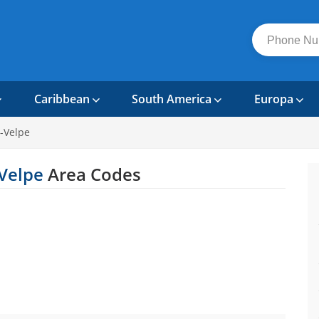
Caribbean
South America
Europa
-Velpe
Velpe
Area Codes