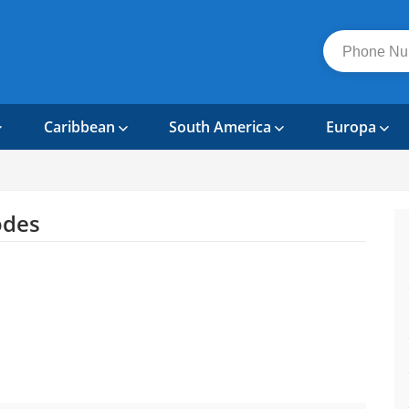
Caribbean
South America
Europa
odes