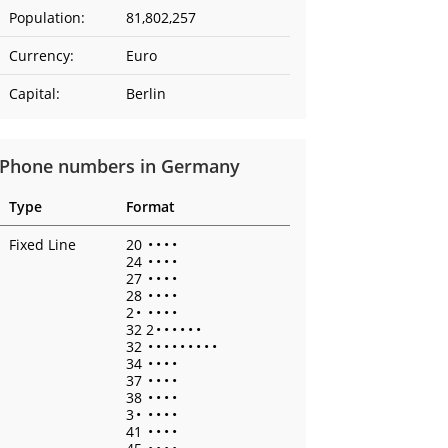
Population:
81,802,257
Currency:
Euro
Capital:
Berlin
Phone numbers in Germany
Type
Format
Fixed Line
20
•
•
•
•
24
•
•
•
•
27
•
•
•
•
28
•
•
•
•
2
•
•
•
•
•
32 2
•
•
•
•
•
•
32
•
•
•
•
•
•
•
•
•
34
•
•
•
•
37
•
•
•
•
38
•
•
•
•
3
•
•
•
•
•
41
•
•
•
•