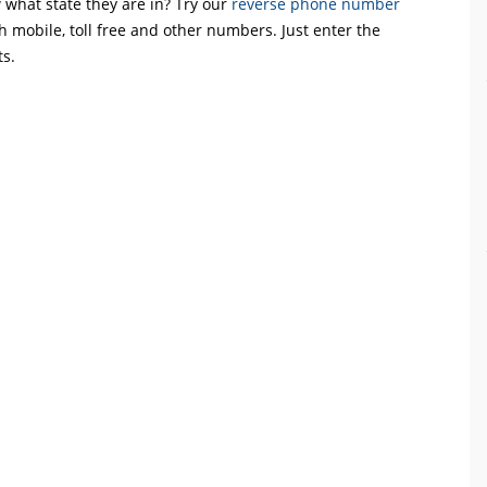
what state they are in? Try our
reverse phone number
th mobile, toll free and other numbers. Just enter the
ts.