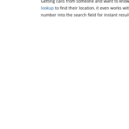
Getting calls from someone and want to know 
lookup
to find their location, it even works wi
number into the search field for instant resul