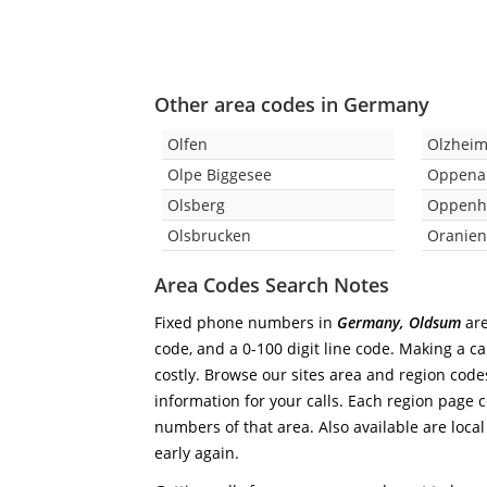
Other area codes in Germany
Olfen
Olzhei
Olpe Biggesee
Oppena
Olsberg
Oppenh
Olsbrucken
Oranie
Area Codes Search Notes
Fixed phone numbers in
Germany, Oldsum
are
code, and a 0-100 digit line code. Making a ca
costly. Browse our sites area and region code
information for your calls. Each region page co
numbers of that area. Also available are local
early again.