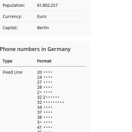
Population:
81,802,257
Currency:
Euro
Capital:
Berlin
Phone numbers in Germany
Type
Format
Fixed Line
20
•
•
•
•
24
•
•
•
•
27
•
•
•
•
28
•
•
•
•
2
•
•
•
•
•
32 2
•
•
•
•
•
•
32
•
•
•
•
•
•
•
•
•
34
•
•
•
•
37
•
•
•
•
38
•
•
•
•
3
•
•
•
•
•
41
•
•
•
•