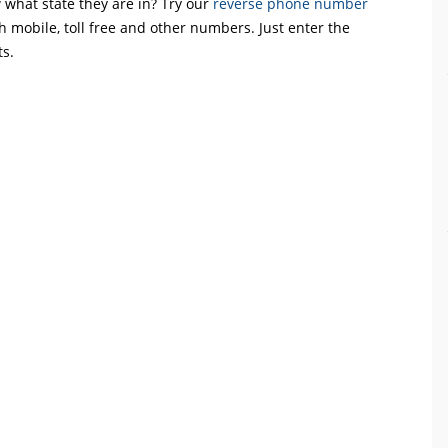
what state they are in? Try our
reverse phone number
th mobile, toll free and other numbers. Just enter the
ts.