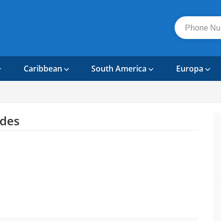
Caribbean
South America
Europa
des