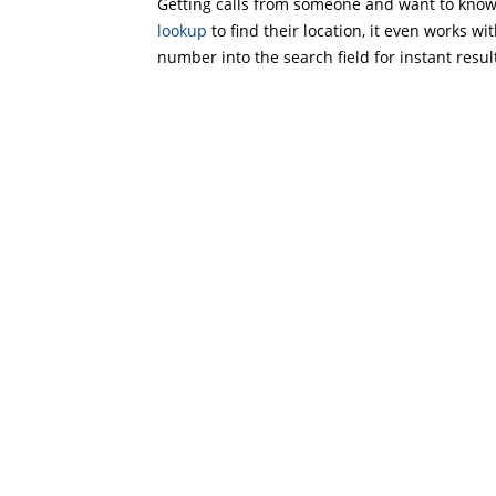
Getting calls from someone and want to know 
lookup
to find their location, it even works wi
number into the search field for instant resul